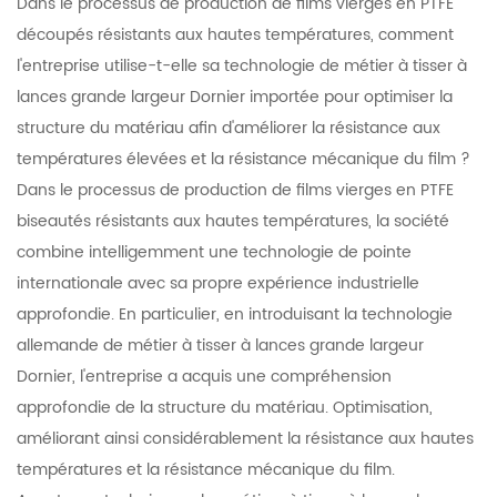
Dans le processus de production de films vierges en PTFE
acwa, Jiangsu Rakaakayak Fayya Le Teknoloojih Murtitte,
découpés résistants aux hautes températures, comment
w.w.w., Kee "Meqe Biranxi, Cankâ Teknoloojih Interpiraayiz,
l'entreprise utilise-t-elle sa technologie de métier à tisser à
Ambalal-Dalka Kee Aamantinaane Le Interpiraayiz" Axcuk
lances grande largeur Dornier importée pour optimiser la
Massakaxxale Ammuntitte Geyte., kee maaliyyah maknay
structure du matériau afin d'améliorer la résistance aux
AAA interpiraayiz". taturte ISO9001 baad mexxat xiinissoh
températures élevées et la résistance mécanique du film ?
maknayih sumaqta naharal sanaaqat, kee tet currik tan
Dans le processus de production de films vierges en PTFE
dadal fayyale gitah yan PTFE filmi kee baxxaqimteh PTFE
biseautés résistants aux hautes températures, la société
maytani xisoh adoytit mansoofa agat ayfaf moodelih
combine intelligemment une technologie de pointe
patenti sumaqta yeyseh.
internationale avec sa propre expérience industrielle
approfondie. En particulier, en introduisant la technologie
allemande de métier à tisser à lances grande largeur
Dornier, l'entreprise a acquis une compréhension
approfondie de la structure du matériau. Optimisation,
améliorant ainsi considérablement la résistance aux hautes
températures et la résistance mécanique du film.