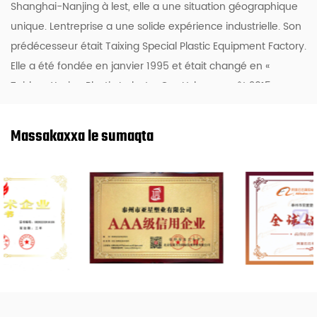
Shanghai-Nanjing à lest, elle a une situation géographique
unique. Lentreprise a une solide expérience industrielle. Son
prédécesseur était Taixing Special Plastic Equipment Factory.
Elle a été fondée en janvier 1995 et était changé en «
Taizhou Yaxing Plastic Industry Co., Ltd. » en août 2015.
Taizhou Yaxing Industrie Plastique Co., Ltd. est la Chine
Personnalisé OEM/ODM Usine de films vierges PTFE skived
Massakaxxa le sumaqta
résistants aux hautes températures
, tah chaynak nabah yan
orgaaniik foloriin ( silikoon) murtisso. Eglak adoyta, tah
ISO9001 mexxat xiinissoh maknay sumaaqite massoyna.
Yaxing ummatta 20 sanataak dagah yan waktih addat
flooropilastik sanaaqat hangi hayteh sugteeh, Teflon (PTFE)
kee flooro silikoon adhesive serial murtissoh rakiibo kee PTFE
membrane mansoofah murtissoh rakiibo Chaynal geytimta..
kampaani isih taamitta culma kee iroh yawqih gar le, kee tet
murtisso mango baaxooxal kee rakaakayittel axcih Awroppa,